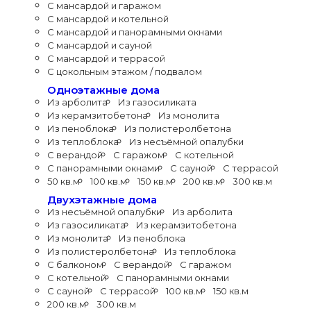
С мансардой и гаражом
С мансардой и котельной
С мансардой и панорамными окнами
С мансардой и сауной
С мансардой и террасой
С цокольным этажом / подвалом
Одноэтажные дома
Из арболита
Из газосиликата
Из керамзитобетона
Из монолита
Из пеноблока
Из полистеролбетона
Из теплоблока
Из несъёмной опалубки
С верандой
С гаражом
С котельной
С панорамными окнами
С сауной
С террасой
50 кв.м
100 кв.м
150 кв.м
200 кв.м
300 кв.м
Двухэтажные дома
Из несъёмной опалубки
Из арболита
Из газосиликата
Из керамзитобетона
Из монолита
Из пеноблока
Из полистеролбетона
Из теплоблока
С балконом
С верандой
С гаражом
С котельной
С панорамными окнами
С сауной
С террасой
100 кв.м
150 кв.м
200 кв.м
300 кв.м