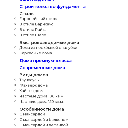
Строительство фундамента
Стиль
Европейский стиль
В стиле Барнхаус
В стиле Райта
В стиле Шале
Быстровозводимые дома
Дома из несъёмной опалубки
Каркасные дома
Дома премиум-класса
Современные дома
Виды домов
Таунхаусы
Фахверк дома
Хай тек дома
Частные дома 100 кв.м.
Частные дома 150 кв.м.
Особенности дома
С мансардой
С мансардой и балконом
С мансардой и верандой